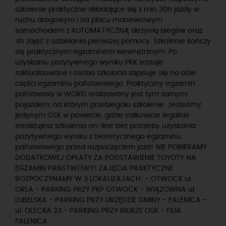
szkolenie praktyczne składające się z min 30h jazdy w
ruchu drogowym i na placu manewrowym
samochodem z AUTOMATYCZNĄ skrzynią biegów oraz
4h zajęć z udzielania pierwszej pomocy. Szkolenie kończy
się praktycznym egzaminem wewnętrznym. Po
uzyskaniu pozytywnego wyniku PKK zostaje
zaktualizowane i osoba szkolona zapisuje się na obie
części egzaminu państwowego. Praktyczny egzamin
państwowy w WORD realizowany jest tym samym
pojazdem, na którym przebiegało szkolenie. Jesteśmy
jedynym OSK w powiecie, gdzie całkowicie legalnie
zrealizujesz szkolenia on-line bez potrzeby uzyskania
pozytywnego wyniku z teoretycznego egzaminu
państwowego przed rozpoczęciem jazd! NIE POBIERAMY
DODATKOWEJ OPŁATY ZA PODSTAWIENIE TOYOTY NA
EGZAMIN PAŃSTWOWY! ZAJĘCIA PRAKTYCZNE
ROZPOCZYNAMY W 3 LOKALIZAJACH: - OTWOCK ul.
ORLA - PARKING PRZY PKP OTWOCK - WIĄZOWNA ul.
LUBELSKA - PARKING PRZY URZĘDZIE GMINY - FALENICA -
ul. OLECKA 23 - PARKING PRZY BIURZE OSK - FILIA
FALENICA