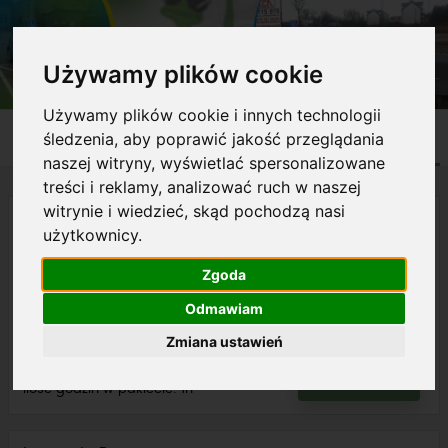
Używamy plików cookie
Używamy plików cookie i innych technologii
INFO
OPINIE
CENY
JAZDY
śledzenia, aby poprawić jakość przeglądania
o szkole
kursantów
i terminy
dodatkowe
naszej witryny, wyświetlać spersonalizowane
treści i reklamy, analizować ruch w naszej
witrynie i wiedzieć, skąd pochodzą nasi
kategoria B78
użytkownicy.
Jazdy samochodem Toyota Yaris Hybrid z automatyczną
Zgoda
skrzynia biegów dopuszczonym przez WORD do egzaminów
państwowych.
Odmawiam
WIĘCEJ
W przypadku odwołania przez osobę szkolona
Zmiana ustawień
zaplanowanych zajęć w terminie krótszym niż 24 h pobierana
cena za pakiet: 150 zł
jest opłata 50 % ceny za każdą zaplanowaną godzinę jazdy!
REZERWUJ
ilość godzin w pakiecie: 1h